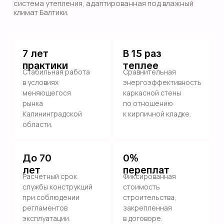
система утепления, адаптированная под влажный
климат Балтики.
7 лет
В 15 раз
практики
теплее
Стабильная работа
Сравнительная
в условиях
энергоэффективность
меняющегося
каркасной стены
рынка
по отношению
Калининградской
к кирпичной кладке.
области.
До 70
0%
лет
переплат
Расчетный срок
Фиксированная
службы конструкций
стоимость
при соблюдении
строительства,
регламентов
закрепленная
эксплуатации.
в договоре.