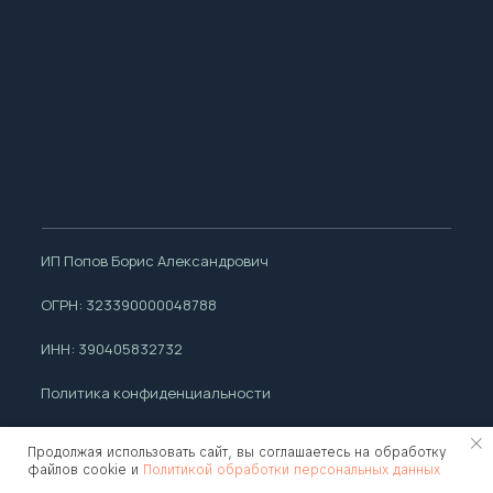
ИП Попов Борис Александрович
ОГРН: 323390000048788
ИНН: 390405832732
Политика конфиденциальности
Разработка сайта
Продолжая использовать сайт, вы соглашаетесь на обработку
файлов cookie и
Политикой обработки персональных данных